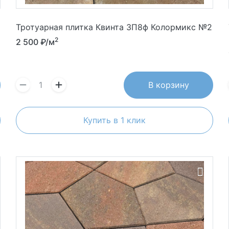
Тротуарная плитка Квинта 3П8ф Колормикс №2
2
2 500
₽/м
В корзину
Купить в 1 клик