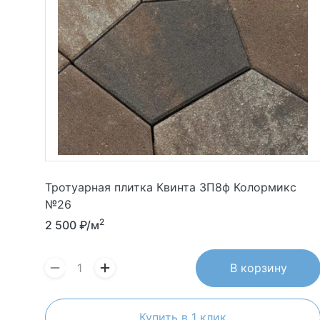
Тротуарная плитка Квинта 3П8ф Колормикс
№26
2
2 500
₽/м
В корзину
Купить в 1 клик