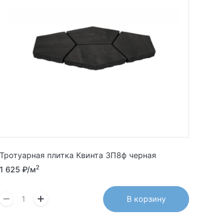
Тротуарная плитка Квинта 3П8ф черная
2
1 625
₽/м
В корзину