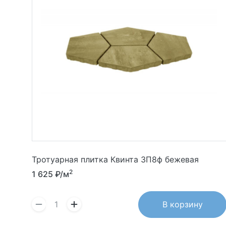
Тротуарная плитка Квинта 3П8ф бежевая
2
1 625
₽/м
В корзину