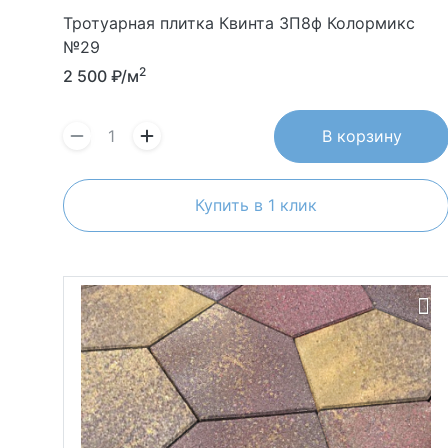
Тротуарная плитка Квинта 3П8ф Колормикс
№29
2
2 500
₽/м
В корзину
Купить в 1 клик