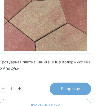
Тротуарная плитка Квинта 3П8ф Колормикс №1
2
2 500
₽/м
В корзину
Купить в 1 клик