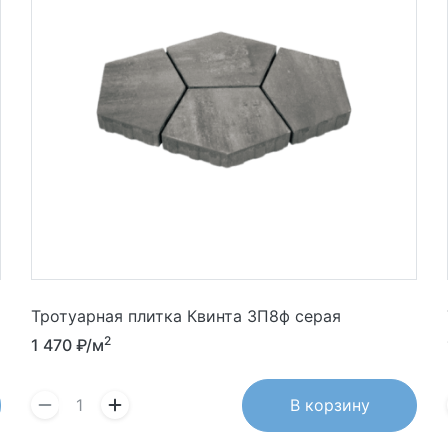
Тротуарная плитка Квинта 3П8ф серая
2
1 470
₽/м
В корзину