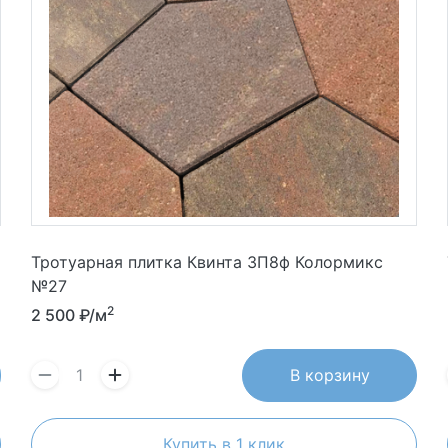
Тротуарная плитка Квинта 3П8ф Колормикс
№27
2
2 500
₽/м
В корзину
Купить в 1 клик