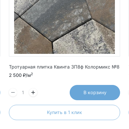
Тротуарная плитка Квинта 3П8ф Колормикс №8
2
2 500
₽/м
В корзину
Купить в 1 клик