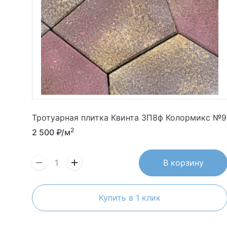
Тротуарная плитка Квинта 3П8ф Колормикс №9
2
2 500
₽/м
В корзину
Купить в 1 клик