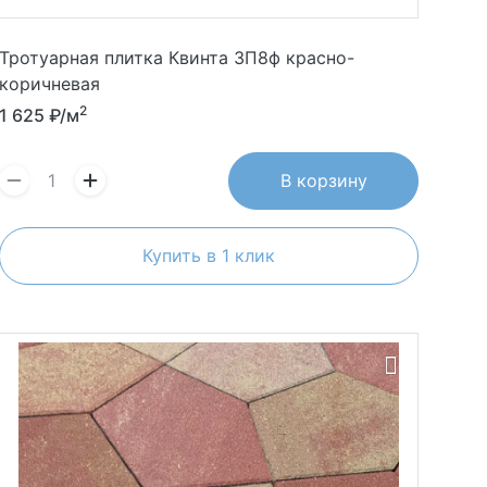
Тротуарная плитка Квинта 3П8ф красно-
коричневая
2
1 625
₽/м
В корзину
Купить в 1 клик