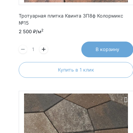
Тротуарная плитка Квинта 3П8ф Колормикс
№15
2
2 500
₽/м
В корзину
Купить в 1 клик