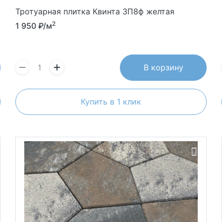
Тротуарная плитка Квинта 3П8ф желтая
2
1 950
₽/м
В корзину
Купить в 1 клик