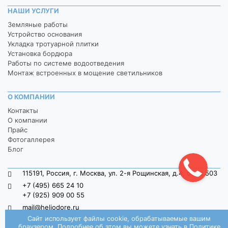
НАШИ УСЛУГИ
Земляные работы
Устройство основания
Укладка тротуарной плитки
Установка бордюра
Работы по системе водоотведения
Монтаж встроенных в мощение светильников
О КОМПАНИИ
Контакты
О компании
Прайс
Фотогаллерея
Блог
115191, Россия, г. Москва, ул. 2-я Рощинская, д.4, офис 503
+7 (495) 665 24 10
+7 (925) 909 00 55
mail@heliodore.ru
Сайт использует файлы cookie, обрабатываемые вашим
пн-пт: 9:00 — 20:00, сб-вс: 9:00 — 18:00
браузером. Подробнее об этом вы можете узнать в
Политике