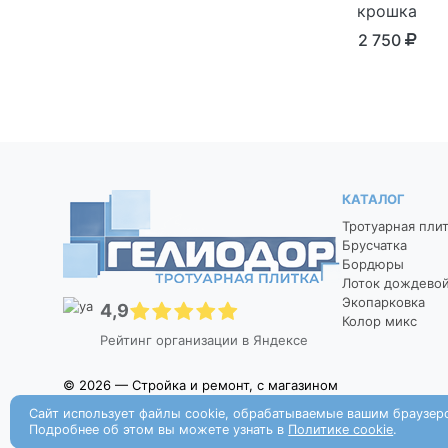
крошка
2 750
КАТАЛОГ
Тротуарная пли
Брусчатка
Бордюры
Лоток дождево
Экопарковка
4,9
Колор микс
Рейтинг организации в Яндексе
© 2026 — Стройка и ремонт, с магазином
Сайт использует файлы cookie, обрабатываемые вашим браузер
Подробнее об этом вы можете узнать в
Политике cookie
.