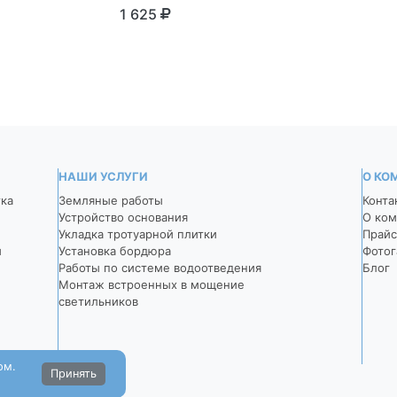
серый
1 625
1 625
НАШИ УСЛУГИ
О КО
тка
Земляные работы
Конта
Устройство основания
О ком
Укладка тротуарной плитки
Прайс
й
Установка бордюра
Фотог
Работы по системе водоотведения
Блог
Монтаж встроенных в мощение
светильников
ом.
Принять