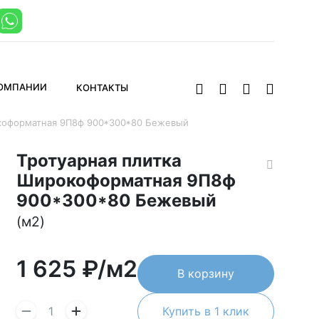
КОМПАНИИ
КОНТАКТЫ
коформатная 9П8ф 900*300*80 Бежевый
Тротуарная плитка
Широкоформатная 9П8ф
900*300*80 Бежевый
(м2)
1 625
₽/м2
В корзину
Купить в 1 клик