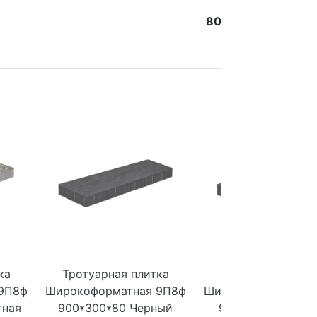
80
ка
Тротуарная плитка
Тротуарная плит
9П8ф
Широкоформатная 9П8ф
Широкоформатная 
тная
900*300*80 Черный
900*300*80 Темн