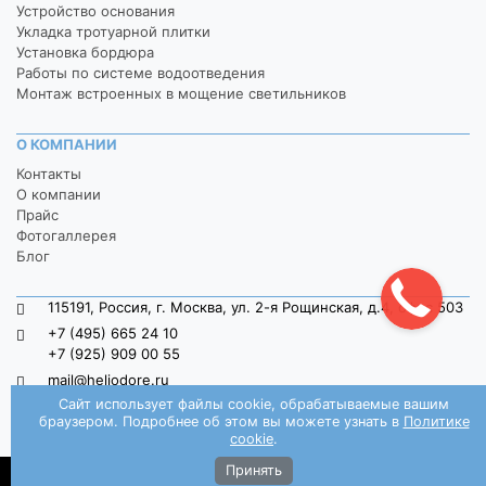
Устройство основания
Укладка тротуарной плитки
Установка бордюра
Работы по системе водоотведения
Монтаж встроенных в мощение светильников
О КОМПАНИИ
Контакты
О компании
Прайс
Фотогаллерея
Блог
115191, Россия, г. Москва, ул. 2-я Рощинская, д.4, офис 503
+7 (495) 665 24 10
+7 (925) 909 00 55
mail@heliodore.ru
Сайт использует файлы cookie, обрабатываемые вашим
пн-пт: 9:00 — 20:00, сб-вс: 9:00 — 18:00
браузером. Подробнее об этом вы можете узнать в
Политике
Заказать звонок
cookie
.
Принять