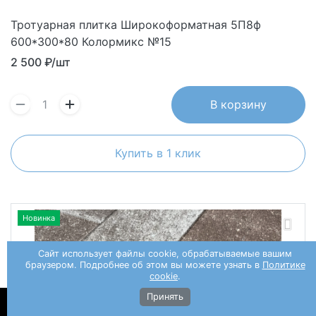
Тротуарная плитка Широкоформатная 5П8ф
600*300*80 Колормикс №15
2 500
₽/шт
В корзину
Купить в 1 клик
Новинка
Сайт использует файлы cookie, обрабатываемые вашим
браузером. Подробнее об этом вы можете узнать в
Политике
cookie
.
Принять