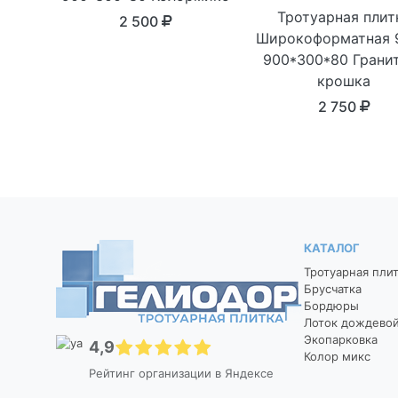
Тротуарная плит
2 500
Широкоформатная 
900*300*80 Грани
крошка
2 750
КАТАЛОГ
Тротуарная пли
Брусчатка
Бордюры
Лоток дождево
Экопарковка
4,9
Колор микс
Рейтинг организации в Яндексе