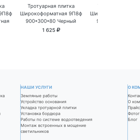
ка
Тротуарная плитка
Тротуарная плит
9П8ф
Широкоформатная 9П8ф
Широкоформатная 
тная
900*300*80 Черный
900*300*80 Темн
серый
1 625
1 625
НАШИ УСЛУГИ
О КО
тка
Земляные работы
Конта
Устройство основания
О ком
Укладка тротуарной плитки
Прайс
й
Установка бордюра
Фотог
Работы по системе водоотведения
Блог
Монтаж встроенных в мощение
светильников