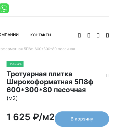
КОМПАНИИ
КОНТАКТЫ
коформатная 5П8ф 600*300*80 песочная
Новинка
Тротуарная плитка
Широкоформатная 5П8ф
600*300*80 песочная
(м2)
1 625
₽/м2
В корзину