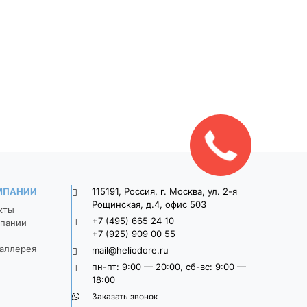
ка
Тротуарная плитка
Тротуарная плит
9П8ф
Широкоформатная 9П8ф
Широкоформатная 
о-
900*300*80 Серый
900*300*80 Свет
серый
1 470
1 625
Закажите
звонок!
МПАНИИ
115191, Россия, г. Москва, ул. 2-я
Рощинская, д.4, офис 503
кты
+7 (495) 665 24 10
пании
+7 (925) 909 00 55
аллерея
mail@heliodore.ru
пн-пт: 9:00 — 20:00, сб-вс: 9:00 —
18:00
Заказать звонок