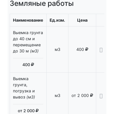
Земляные работы
Наименование
Ед.изм.
Цена
Кол
Выемка грунта
до 40 см и
перемещение
м3
400
до 30 м
(м3)
400
Выемка
грунта,
погрузка и
м3
от
2 000
вывоз
(м3)
от
2 000