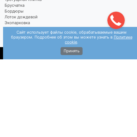
Брусчатка
Бордюры
Лоток дождевой
Экопарковка
Колор микс
Сайт использует файлы cookie, обрабатываемые вашим
браузером. Подробнее об этом вы можете узнать в
Политике
cookie
.
НАШИ УСЛУГИ
Земляные работы
Принять
Устройство основания
Укладка тротуарной плитки
Установка бордюра
Работы по системе водоотведения
Монтаж встроенных в мощение светильников
О КОМПАНИИ
Контакты
О компании
Прайс
Фотогаллерея
Блог