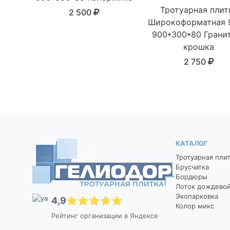
Тротуарная плит
2 500
Широкоформатная 
900*300*80 Грани
крошка
2 750
КАТАЛОГ
Тротуарная пли
Брусчатка
Бордюры
Лоток дождево
Экопарковка
4,9
Колор микс
Рейтинг организации в Яндексе