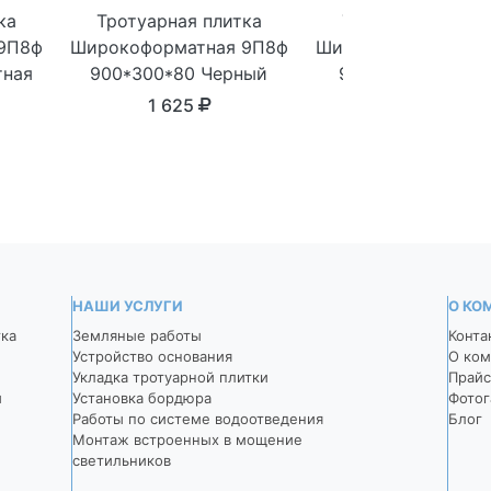
ка
Тротуарная плитка
Тротуарная плит
9П8ф
Широкоформатная 9П8ф
Широкоформатная 
тная
900*300*80 Черный
900*300*80 Темн
серый
1 625
1 625
НАШИ УСЛУГИ
О КО
тка
Земляные работы
Конта
Устройство основания
О ком
Укладка тротуарной плитки
Прайс
й
Установка бордюра
Фотог
Работы по системе водоотведения
Блог
Монтаж встроенных в мощение
светильников