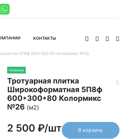
КОМПАНИИ
КОНТАКТЫ
орматная 5П8ф 600*300*80 Колормикс №26
Новинка
Тротуарная плитка
Широкоформатная 5П8ф
600*300*80 Колормикс
№26
(м2)
2 500
₽/шт
В корзину