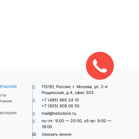
ка
Тротуарная плитка
Тротуарная плит
9П8ф
Широкоформатная 9П8ф
Широкоформатная 
о-
900*300*80 Серый
900*300*80 Свет
серый
1 470
1 625
МПАНИИ
115191, Россия, г. Москва, ул. 2-я
Рощинская, д.4, офис 503
кты
+7 (495) 665 24 10
пании
+7 (925) 909 00 55
аллерея
mail@heliodore.ru
пн-пт: 9:00 — 20:00, сб-вс: 9:00 —
18:00
Заказать звонок