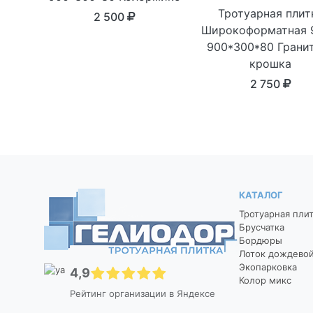
Тротуарная плит
2 500
Широкоформатная 
900*300*80 Грани
крошка
2 750
КАТАЛОГ
Тротуарная пли
Брусчатка
Бордюры
Лоток дождево
Экопарковка
4,9
Колор микс
Рейтинг организации в Яндексе