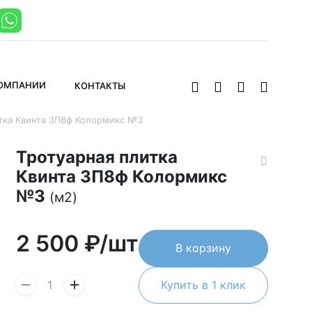
КОМПАНИИ
КОНТАКТЫ
тка Квинта 3П8ф Колормикс №3
Тротуарная плитка
Квинта 3П8ф Колормикс
№3
(м2)
2 500
₽/шт
В корзину
Купить в 1 клик