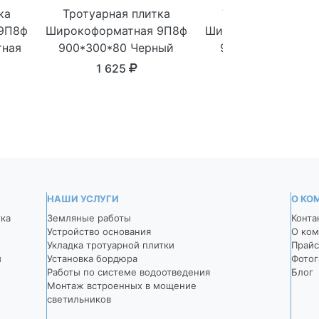
ка
Тротуарная плитка
Тротуарная плит
9П8ф
Широкоформатная 9П8ф
Широкоформатная 
тная
900*300*80 Черный
900*300*80 Темн
серый
1 625
1 625
НАШИ УСЛУГИ
О КО
тка
Земляные работы
Конта
Устройство основания
О ком
Укладка тротуарной плитки
Прайс
й
Установка бордюра
Фотог
Работы по системе водоотведения
Блог
Монтаж встроенных в мощение
светильников