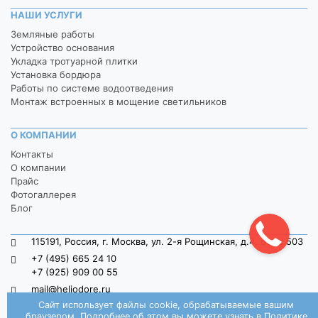
НАШИ УСЛУГИ
Земляные работы
Устройство основания
Укладка тротуарной плитки
Установка бордюра
Работы по системе водоотведения
Монтаж встроенных в мощение светильников
О КОМПАНИИ
Контакты
О компании
Прайс
Фотогаллерея
Блог
115191, Россия, г. Москва, ул. 2-я Рощинская, д.4, офис 503
+7 (495) 665 24 10
+7 (925) 909 00 55
mail@heliodore.ru
Сайт использует файлы cookie, обрабатываемые вашим
пн-пт: 9:00 — 20:00, сб-вс: 9:00 — 18:00
браузером. Подробнее об этом вы можете узнать в
Политике