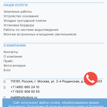
НАШИ УСЛУГИ
Земляные работы
Устройство основания
Укладка тротуарной плитки
Установка бордюра
Работы по системе водоотведения
Монтаж встроенных в мощение светильников
О КОМПАНИИ
Контакты
О компании
Прайс
Фотогаллерея
Блог
115191, Россия, г. Москва, ул. 2-я Рощинская, д.4, офис 503
+7 (495) 665 24 10
+7 (925) 909 00 55
mail@heliodore.ru
Сайт использует файлы cookie, обрабатываемые вашим
пн-пт: 9:00 — 20:00, сб-вс: 9:00 — 18:00
браузером. Подробнее об этом вы можете узнать в
Политике