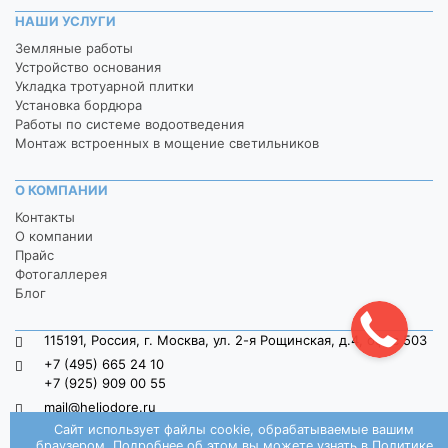
НАШИ УСЛУГИ
Земляные работы
Устройство основания
Укладка тротуарной плитки
Установка бордюра
Работы по системе водоотведения
Монтаж встроенных в мощение светильников
О КОМПАНИИ
Контакты
О компании
Прайс
Фотогаллерея
Блог
115191, Россия, г. Москва, ул. 2-я Рощинская, д.4, офис 503
+7 (495) 665 24 10
+7 (925) 909 00 55
mail@heliodore.ru
Сайт использует файлы cookie, обрабатываемые вашим
пн-пт: 9:00 — 20:00, сб-вс: 9:00 — 18:00
браузером. Подробнее об этом вы можете узнать в
Политике