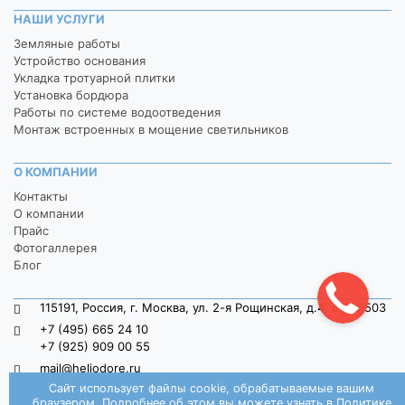
НАШИ УСЛУГИ
Земляные работы
Устройство основания
Укладка тротуарной плитки
Установка бордюра
Работы по системе водоотведения
Монтаж встроенных в мощение светильников
О КОМПАНИИ
Контакты
О компании
Прайс
Фотогаллерея
Блог
115191, Россия, г. Москва, ул. 2-я Рощинская, д.4, офис 503
+7 (495) 665 24 10
+7 (925) 909 00 55
mail@heliodore.ru
Сайт использует файлы cookie, обрабатываемые вашим
пн-пт: 9:00 — 20:00, сб-вс: 9:00 — 18:00
браузером. Подробнее об этом вы можете узнать в
Политике