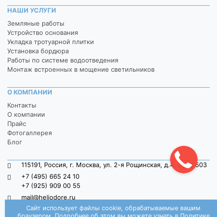
НАШИ УСЛУГИ
Земляные работы
Устройство основания
Укладка тротуарной плитки
Установка бордюра
Работы по системе водоотведения
Монтаж встроенных в мощение светильников
О КОМПАНИИ
Контакты
О компании
Прайс
Фотогаллерея
Блог
115191, Россия, г. Москва, ул. 2-я Рощинская, д.4, офис 503
+7 (495) 665 24 10
+7 (925) 909 00 55
mail@heliodore.ru
Сайт использует файлы cookie, обрабатываемые вашим
пн-пт: 9:00 — 20:00, сб-вс: 9:00 — 18:00
браузером. Подробнее об этом вы можете узнать в
Политике