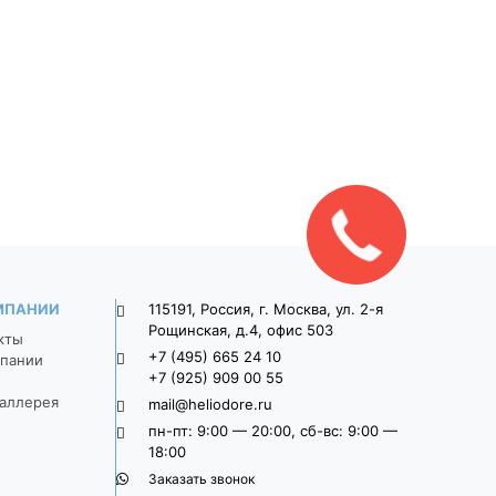
ка
Тротуарная плитка
Тротуарная плит
9П8ф
Широкоформатная 9П8ф
Широкоформатная 
о-
900*300*80 Серый
900*300*80 Свет
серый
1 470
1 625
МПАНИИ
115191, Россия, г. Москва, ул. 2-я
Рощинская, д.4, офис 503
кты
+7 (495) 665 24 10
пании
+7 (925) 909 00 55
аллерея
mail@heliodore.ru
пн-пт: 9:00 — 20:00, сб-вс: 9:00 —
18:00
Заказать звонок