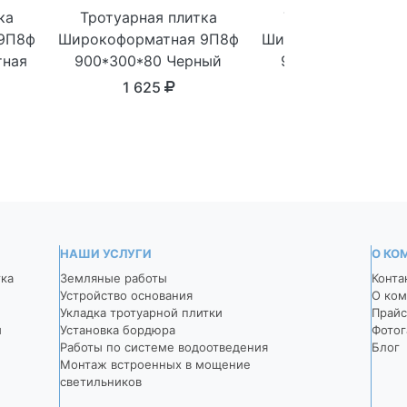
ка
Тротуарная плитка
Тротуарная плит
9П8ф
Широкоформатная 9П8ф
Широкоформатная 
тная
900*300*80 Черный
900*300*80 Темн
серый
1 625
1 625
НАШИ УСЛУГИ
О КО
тка
Земляные работы
Конта
Устройство основания
О ком
Укладка тротуарной плитки
Прайс
й
Установка бордюра
Фотог
Работы по системе водоотведения
Блог
Монтаж встроенных в мощение
светильников