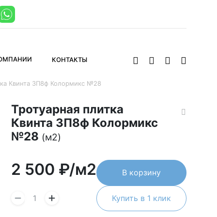
КОМПАНИИ
КОНТАКТЫ
тка Квинта 3П8ф Колормикс №28
Тротуарная плитка
Квинта 3П8ф Колормикс
№28
(м2)
2 500
₽/м2
В корзину
Купить в 1 клик