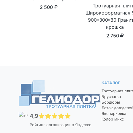
Тротуарная плит
2 500
Широкоформатная 
900*300*80 Грани
крошка
2 750
КАТАЛОГ
Тротуарная пли
Брусчатка
Бордюры
Лоток дождево
Экопарковка
4,9
Колор микс
Рейтинг организации в Яндексе