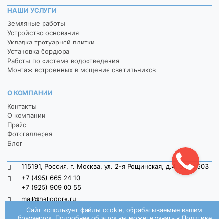
НАШИ УСЛУГИ
Земляные работы
Устройство основания
Укладка тротуарной плитки
Установка бордюра
Работы по системе водоотведения
Монтаж встроенных в мощение светильников
О КОМПАНИИ
Контакты
О компании
Прайс
Фотогаллерея
Блог
115191, Россия, г. Москва, ул. 2-я Рощинская, д.4, офис 503
+7 (495) 665 24 10
+7 (925) 909 00 55
mail@heliodore.ru
Сайт использует файлы cookie, обрабатываемые вашим
пн-пт: 9:00 — 20:00, сб-вс: 9:00 — 18:00
браузером. Подробнее об этом вы можете узнать в
Политике