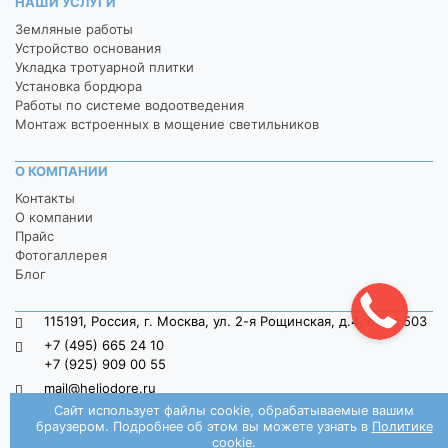
НАШИ УСЛУГИ
Земляные работы
Устройство основания
Укладка тротуарной плитки
Установка бордюра
Работы по системе водоотведения
Монтаж встроенных в мощение светильников
О КОМПАНИИ
Контакты
О компании
Прайс
Фотогаллерея
Блог
115191, Россия, г. Москва, ул. 2-я Рощинская, д.4, офис 503
+7 (495) 665 24 10
+7 (925) 909 00 55
mail@heliodore.ru
Сайт использует файлы cookie, обрабатываемые вашим
пн-пт: 9:00 — 20:00, сб-вс: 9:00 — 18:00
браузером. Подробнее об этом вы можете узнать в
Политике
Заказать звонок
cookie
.