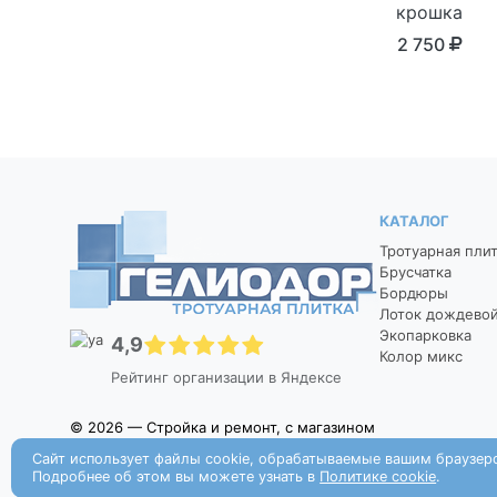
крошка
2 750
КАТАЛОГ
Тротуарная пли
Брусчатка
Бордюры
Лоток дождево
Экопарковка
4,9
Колор микс
Рейтинг организации в Яндексе
© 2026 — Стройка и ремонт, с магазином
Сайт использует файлы cookie, обрабатываемые вашим браузер
Подробнее об этом вы можете узнать в
Политике cookie
.