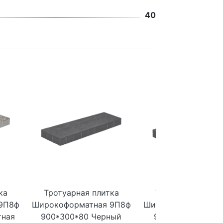
40
ка
Тротуарная плитка
Тротуарная плит
9П8ф
Широкоформатная 9П8ф
Широкоформатная 
тная
900*300*80 Черный
900*300*80 Темн