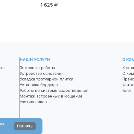
серый
1 625
1 625
НАШИ УСЛУГИ
О КО
тка
Земляные работы
Конта
Устройство основания
О ком
Укладка тротуарной плитки
Прайс
й
Установка бордюра
Фотог
Работы по системе водоотведения
Блог
Монтаж встроенных в мощение
светильников
ом.
Принять