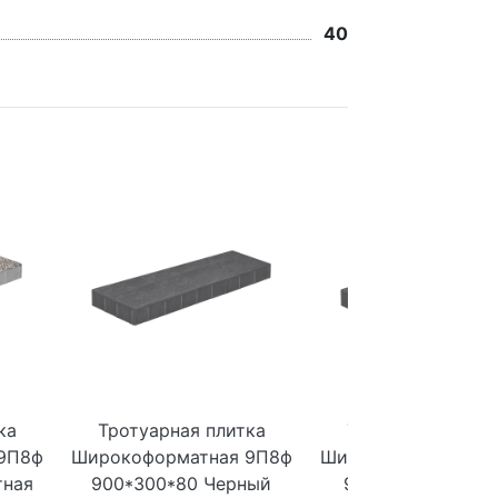
40
ка
Тротуарная плитка
Тротуарная плит
9П8ф
Широкоформатная 9П8ф
Широкоформатная 
тная
900*300*80 Черный
900*300*80 Темн