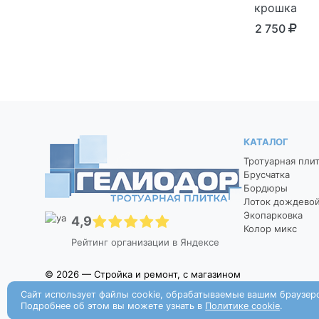
крошка
2 750
КАТАЛОГ
Тротуарная пли
Брусчатка
Бордюры
Лоток дождево
Экопарковка
4,9
Колор микс
Рейтинг организации в Яндексе
© 2026 — Стройка и ремонт, с магазином
Сайт использует файлы cookie, обрабатываемые вашим браузер
Подробнее об этом вы можете узнать в
Политике cookie
.