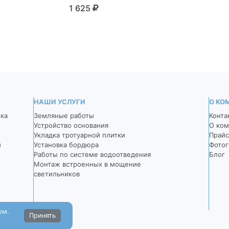
серый
1 625
1 625
НАШИ УСЛУГИ
О КО
тка
Земляные работы
Конта
Устройство основания
О ком
Укладка тротуарной плитки
Прайс
й
Установка бордюра
Фотог
Работы по системе водоотведения
Блог
Монтаж встроенных в мощение
светильников
ом.
Принять