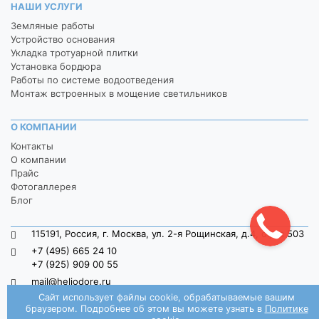
НАШИ УСЛУГИ
Земляные работы
Устройство основания
Укладка тротуарной плитки
Установка бордюра
Работы по системе водоотведения
Монтаж встроенных в мощение светильников
О КОМПАНИИ
Контакты
О компании
Прайс
Фотогаллерея
Блог
115191, Россия, г. Москва, ул. 2-я Рощинская, д.4, офис 503
+7 (495) 665 24 10
+7 (925) 909 00 55
mail@heliodore.ru
Сайт использует файлы cookie, обрабатываемые вашим
пн-пт: 9:00 — 20:00, сб-вс: 9:00 — 18:00
браузером. Подробнее об этом вы можете узнать в
Политике
Заказать звонок