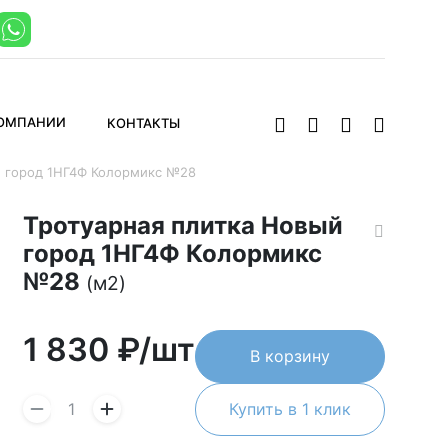
КОМПАНИИ
КОНТАКТЫ
й город 1НГ4Ф Колормикс №28
Тротуарная плитка Новый
город 1НГ4Ф Колормикс
№28
(м2)
1 830
₽/шт
В корзину
Купить в 1 клик