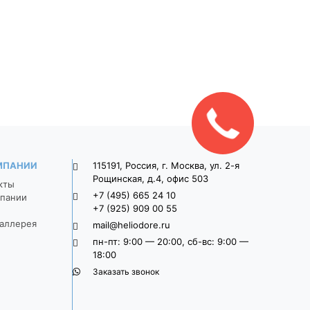
9П8ф
Широкоформатная 9П8ф
Широкоформатная 
о-
900*300*80 Серый
900*300*80 Свет
серый
1 470
1 625
Закажите
звонок!
МПАНИИ
115191, Россия, г. Москва, ул. 2-я
Рощинская, д.4, офис 503
кты
+7 (495) 665 24 10
пании
+7 (925) 909 00 55
аллерея
mail@heliodore.ru
пн-пт: 9:00 — 20:00, сб-вс: 9:00 —
18:00
Заказать звонок