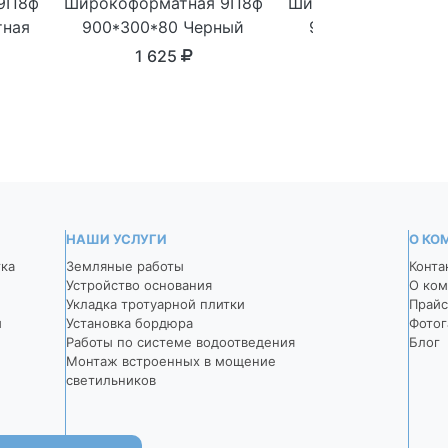
9П8ф
Широкоформатная 9П8ф
Широкоформатная 
тная
900*300*80 Черный
900*300*80 Темн
серый
1 625
1 625
НАШИ УСЛУГИ
О КО
тка
Земляные работы
Конта
Устройство основания
О ком
Укладка тротуарной плитки
Прайс
й
Установка бордюра
Фотог
Работы по системе водоотведения
Блог
Монтаж встроенных в мощение
светильников