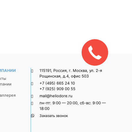
9П8ф
Широкоформатная 9П8ф
Широкоформатная 
о-
900*300*80 Серый
900*300*80 Свет
серый
1 470
1 625
Закажите
звонок!
МПАНИИ
115191, Россия, г. Москва, ул. 2-я
Рощинская, д.4, офис 503
кты
+7 (495) 665 24 10
пании
+7 (925) 909 00 55
аллерея
mail@heliodore.ru
пн-пт: 9:00 — 20:00, сб-вс: 9:00 —
18:00
Заказать звонок