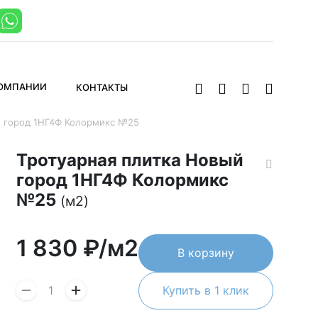
КОМПАНИИ
КОНТАКТЫ
й город 1НГ4Ф Колормикс №25
Тротуарная плитка Новый
город 1НГ4Ф Колормикс
№25
(м2)
1 830
₽/м2
В корзину
Купить в 1 клик