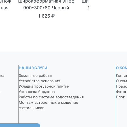
9П8ф
Широкоформатная 9П8ф
Широкоформатная 
тная
900*300*80 Черный
900*300*80 Темн
серый
1 625
1 625
НАШИ УСЛУГИ
О КО
тка
Земляные работы
Конта
Устройство основания
О ком
Укладка тротуарной плитки
Прайс
й
Установка бордюра
Фотог
Работы по системе водоотведения
Блог
Монтаж встроенных в мощение
светильников