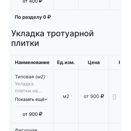
от
400
армирование,
20 см.,
укладка
послойная
бетонной
По разделу
0
трамбовка,
смеси
укладка
Укладка тротуарной
геотекстиля,
устройство
плитки
гравийного
основания 10
см. фракции
Наименование
Ед.изм.
Цена
Кол-
5-20,
трамбовка
Типовая
(м2)
Укладка
плитки на
м2
от
900
сухую смесь 5
Показать ещё
см., просыпка
швов
от
900
Фигурная,