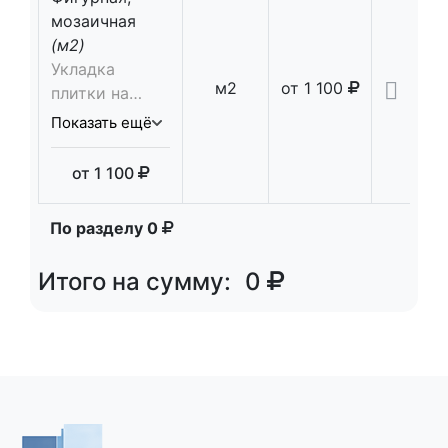
мозаичная
(м2)
Укладка
м2
от
1 100
плитки на
сухую смесь 5
Показать ещё
см., просыпка
швов
от
1 100
По разделу
0
Итого на сумму:
0