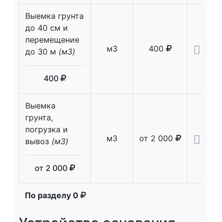
Выемка грунта
до 40 см и
перемещение
м3
400
до 30 м
(м3)
400
Выемка
грунта,
погрузка и
м3
от
2 000
вывоз
(м3)
от
2 000
По разделу
0