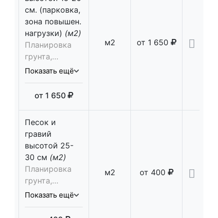
устройство
см. (парковка,
щебневого
зона повышен.
основания 10
нагрузки)
(м2)
см,
м2
от
1 650
Планировка
трамбовка,
грунта,
установка
устройство
Показать ещё
опалубки,
песчаного
установка
основания
от
1 650
дорожной
10см,
сетки, укладка
послойная
бетонной
Песок и
трамбовка,
смеси
гравий
устройство
высотой 25-
щебневого
30 см
(м2)
основания 10
Планировка
м2
от
400
см,
грунта,
трамбовка,
устройство
Показать ещё
установка
песчаного
опалубки,
основания 15-