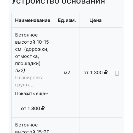
Устройство основания
Наименование
Ед.изм.
Цена
Кол-
Бетонное
высотой 10-15
см. (дорожки,
отмостка,
площадки)
(м2)
м2
от
1 300
Планировка
грунта,
устройство
Показать ещё
песчаного
основания
от
1 300
10см,
послойная
Бетонное
трамбовка,
высотой 15-20