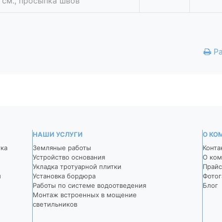
 см., просыпка швов
Ра
НАШИ УСЛУГИ
О КО
тка
Земляные работы
Конта
Устройство основания
О ком
Укладка тротуарной плитки
Прайс
й
Установка бордюра
Фотог
Работы по системе водоотведения
Блог
Монтаж встроенных в мощение
светильников