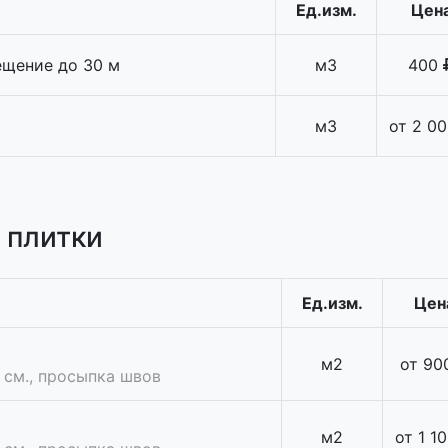
Ед.изм.
Цен
ещение до 30 м
м3
400
м3
от
2 00
 плитки
Ед.изм.
Цен
м2
от
90
 см., просыпка швов
м2
от
1 1