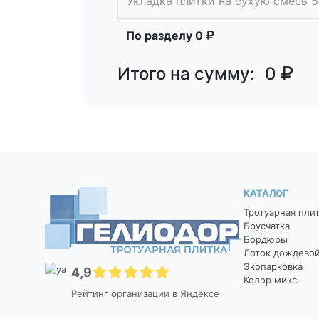
Укладка плитки на сухую смесь 5
По разделу
0
Итого на сумму:
0
КАТАЛОГ
Тротуарная пли
Брусчатка
Бордюры
Лоток дождево
Экопарковка
4,9
Колор микс
Рейтинг организации в Яндексе