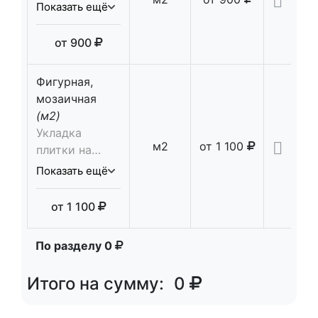
сухую смесь 5
Показать ещё
см., просыпка
швов
от
900
Фигурная,
мозаичная
(м2)
Укладка
м2
от
1 100
плитки на
сухую смесь 5
Показать ещё
см., просыпка
швов
от
1 100
По разделу
0
Итого на сумму:
0