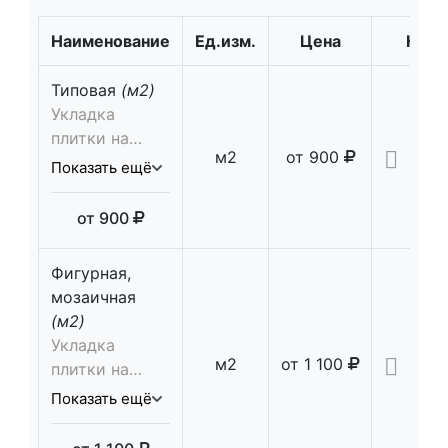
Наименование
Ед.изм.
Цена
Кол-
Типовая
(м2)
Укладка
плитки на
м2
от
900
сухую смесь 5
Показать ещё
см., просыпка
швов
от
900
Фигурная,
мозаичная
(м2)
Укладка
м2
от
1 100
плитки на
сухую смесь 5
Показать ещё
см., просыпка
швов