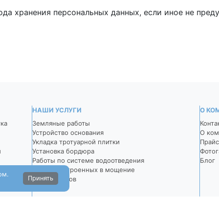
иода хранения персональных данных, если иное не пре
НАШИ УСЛУГИ
О КО
тка
Земляные работы
Конта
Устройство основания
О ком
Укладка тротуарной плитки
Прайс
й
Установка бордюра
Фотог
Работы по системе водоотведения
Блог
Монтаж встроенных в мощение
ом.
Принять
светильников