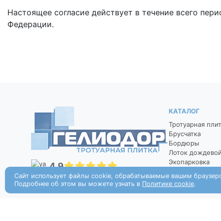
Настоящее согласие действует в течение всего пер
Федерации.
КАТАЛОГ
Тротуарная пли
Брусчатка
Бордюры
Лоток дождево
Экопарковка
4,9
Колор микс
Сайт использует файлы cookie, обрабатываемые вашим браузер
Рейтинг организации в Яндексе
Подробнее об этом вы можете узнать в
Политике cookie
.
© 2026 — Стройка и ремонт, с магазином