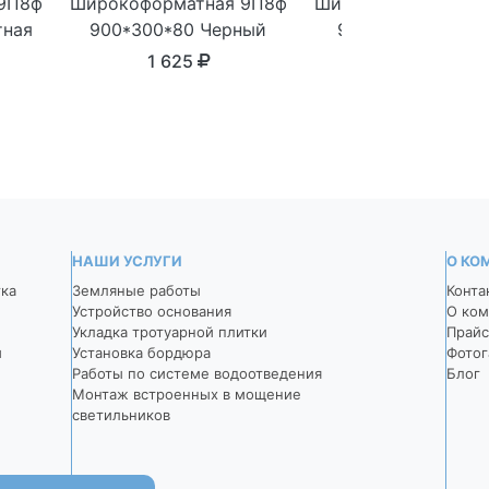
9П8ф
Широкоформатная 9П8ф
Широкоформатная 
тная
900*300*80 Черный
900*300*80 Темн
серый
1 625
1 625
НАШИ УСЛУГИ
О КО
тка
Земляные работы
Конта
Устройство основания
О ком
Укладка тротуарной плитки
Прайс
й
Установка бордюра
Фотог
Работы по системе водоотведения
Блог
Монтаж встроенных в мощение
светильников