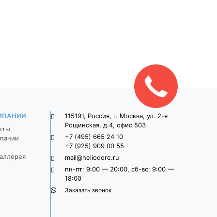
9П8ф
Широкоформатная 9П8ф
Широкоформатная 
о-
900*300*80 Серый
900*300*80 Свет
серый
1 470
1 625
Закажите
звонок!
МПАНИИ
115191, Россия, г. Москва, ул. 2-я
Рощинская, д.4, офис 503
кты
+7 (495) 665 24 10
пании
+7 (925) 909 00 55
аллерея
mail@heliodore.ru
пн-пт: 9:00 — 20:00, сб-вс: 9:00 —
18:00
Заказать звонок