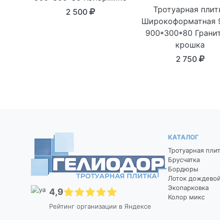
Тротуарная плит
2 500
Широкоформатная 
900*300*80 Грани
крошка
2 750
КАТАЛОГ
Тротуарная пли
Брусчатка
Бордюры
Лоток дождево
Экопарковка
4,9
Колор микс
Рейтинг организации в Яндексе