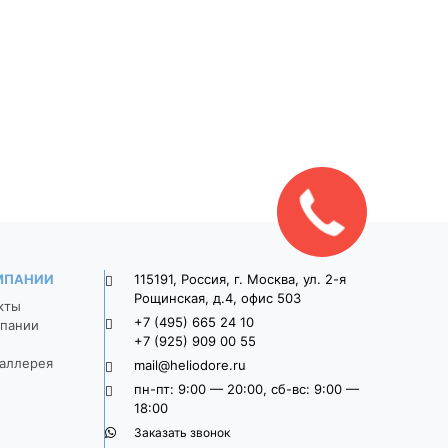
ка
Тротуарная плитка
Тротуарная плит
9П8ф
Широкоформатная 9П8ф
Широкоформатная 
о-
900*300*80 Серый
900*300*80 Свет
серый
1 470
1 625
МПАНИИ
115191, Россия, г. Москва, ул. 2-я
Рощинская, д.4, офис 503
кты
+7 (495) 665 24 10
пании
+7 (925) 909 00 55
аллерея
mail@heliodore.ru
пн-пт: 9:00 — 20:00, сб-вс: 9:00 —
18:00
Заказать звонок