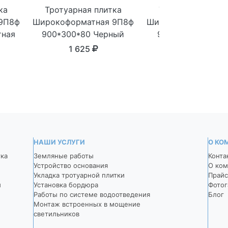
ка
Тротуарная плитка
Тротуарная плит
9П8ф
Широкоформатная 9П8ф
Широкоформатная 
тная
900*300*80 Черный
900*300*80 Темн
серый
1 625
1 625
НАШИ УСЛУГИ
О КО
тка
Земляные работы
Конта
Устройство основания
О ком
Укладка тротуарной плитки
Прайс
й
Установка бордюра
Фотог
Работы по системе водоотведения
Блог
Монтаж встроенных в мощение
светильников