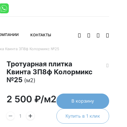
КОМПАНИИ
КОНТАКТЫ
тка Квинта 3П8ф Колормикс №25
Тротуарная плитка
Квинта 3П8ф Колормикс
№25
(м2)
2 500
₽/м2
В корзину
Купить в 1 клик